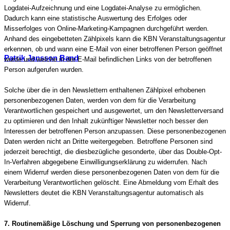
Logdatei-Aufzeichnung und eine Logdatei-Analyse zu ermöglichen.
Dadurch kann eine statistische Auswertung des Erfolges oder
Misserfolges von Online-Marketing-Kampagnen durchgeführt werden.
Anhand des eingebetteten Zählpixels kann die KBN Veranstaltungsagentur
erkennen, ob und wann eine E-Mail von einer betroffenen Person geöffnet
Patrik Jansson Band
wurde und welche in der E-Mail befindlichen Links von der betroffenen
Person aufgerufen wurden.
Solche über die in den Newslettern enthaltenen Zählpixel erhobenen
personenbezogenen Daten, werden von dem für die Verarbeitung
Verantwortlichen gespeichert und ausgewertet, um den Newsletterversand
zu optimieren und den Inhalt zukünftiger Newsletter noch besser den
Interessen der betroffenen Person anzupassen. Diese personenbezogenen
Daten werden nicht an Dritte weitergegeben. Betroffene Personen sind
jederzeit berechtigt, die diesbezügliche gesonderte, über das Double-Opt-
In-Verfahren abgegebene Einwilligungserklärung zu widerrufen. Nach
einem Widerruf werden diese personenbezogenen Daten von dem für die
Verarbeitung Verantwortlichen gelöscht. Eine Abmeldung vom Erhalt des
Newsletters deutet die KBN Veranstaltungsagentur automatisch als
Widerruf.
7. Routinemäßige Löschung und Sperrung von personenbezogenen