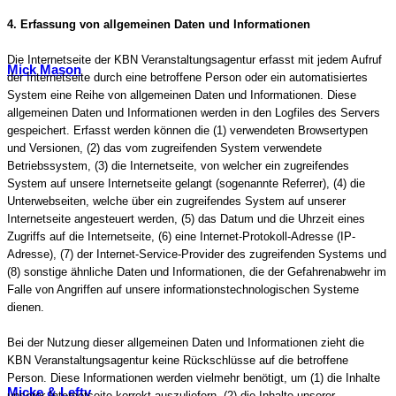
4. Erfassung von allgemeinen Daten und Informationen
Die Internetseite der KBN Veranstaltungsagentur erfasst mit jedem Aufruf
Mick Mason
der Internetseite durch eine betroffene Person oder ein automatisiertes
System eine Reihe von allgemeinen Daten und Informationen. Diese
allgemeinen Daten und Informationen werden in den Logfiles des Servers
gespeichert. Erfasst werden können die (1) verwendeten Browsertypen
und Versionen, (2) das vom zugreifenden System verwendete
Betriebssystem, (3) die Internetseite, von welcher ein zugreifendes
System auf unsere Internetseite gelangt (sogenannte Referrer), (4) die
Unterwebseiten, welche über ein zugreifendes System auf unserer
Internetseite angesteuert werden, (5) das Datum und die Uhrzeit eines
Zugriffs auf die Internetseite, (6) eine Internet-Protokoll-Adresse (IP-
Adresse), (7) der Internet-Service-Provider des zugreifenden Systems und
(8) sonstige ähnliche Daten und Informationen, die der Gefahrenabwehr im
Falle von Angriffen auf unsere informationstechnologischen Systeme
dienen.
Bei der Nutzung dieser allgemeinen Daten und Informationen zieht die
KBN Veranstaltungsagentur keine Rückschlüsse auf die betroffene
Person. Diese Informationen werden vielmehr benötigt, um (1) die Inhalte
Micke & Lefty
unserer Internetseite korrekt auszuliefern, (2) die Inhalte unserer